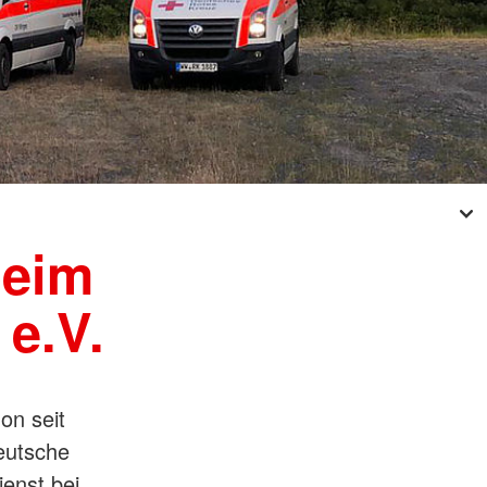
beim
e.V.
on seit
eutsche
enst bei