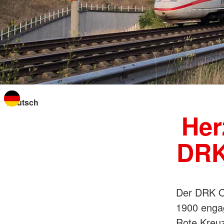
Sprache wechseln zu
Her
DRK
Der DRK Or
1900 enga
Rote Kreuz