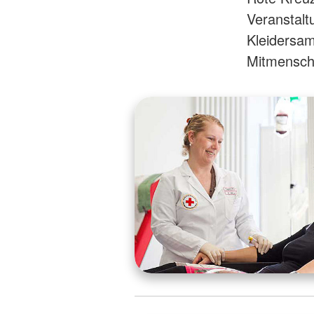
Veranstalt
Kleidersam
Mitmensche