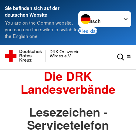
Sie befinden sich auf der
Sprache wechseln zu
deutschen Website
You are on the German website,
you can use the switch to switch to
Alles klar
the English one
DRK Ortsverein
Wirges e.V.
Die DRK
Landesverbände
Lesezeichen -
Servicetelefon