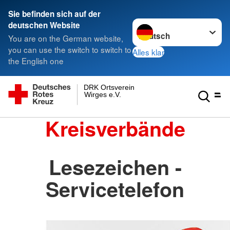
Sie befinden sich auf der
Sprache wechseln zu
deutschen Website
You are on the German website,
you can use the switch to switch to
Alles klar
the English one
DRK Ortsverein
Wirges e.V.
Kreisverbände
Lesezeichen -
Servicetelefon