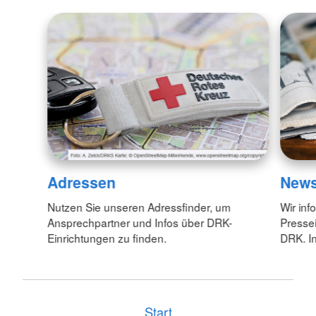
Adressen
New
Nutzen Sie unseren Adressfinder, um
Wir inf
Ansprechpartner und Infos über DRK-
Pressei
Einrichtungen zu finden.
DRK. In
Start