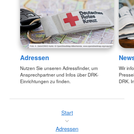
Adressen
New
Nutzen Sie unseren Adressfinder, um
Wir inf
Ansprechpartner und Infos über DRK-
Pressei
Einrichtungen zu finden.
DRK. In
Start
Adressen