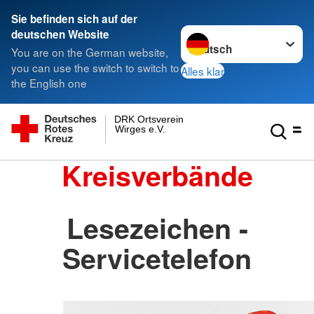
Sie befinden sich auf der
Sprache wechseln zu
deutschen Website
You are on the German website,
you can use the switch to switch to
Alles klar
the English one
DRK Ortsverein
Wirges e.V.
Kreisverbände
Lesezeichen -
Servicetelefon