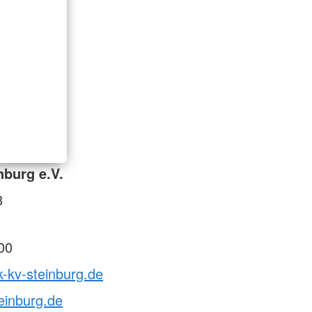
nburg e.V.
8
00
k-kv-steinburg.de
einburg.de