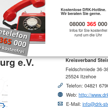
Kostenlose DRK-Hotline.
Wir beraten Sie gerne.
08000
365
000
Infos für Sie kostenfrei
rund um die Uhr
urg e.V.
Kreisverband Stei
Feldschmiede 36-3
25524
Itzehoe
Telefon:
04821 679
Web:
http://www.dr
E-Mail:
info@drk-st