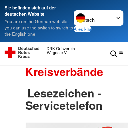
Sie befinden sich auf der
Sprache wechseln zu
deutschen Website
You are on the German website,
you can use the switch to switch to
Alles klar
the English one
DRK Ortsverein
Wirges e.V.
Kreisverbände
Lesezeichen -
Servicetelefon