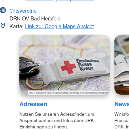
Ortsvereine
DRK OV Bad Hersfeld
Karte:
Link zur Google Maps Ansicht
Adressen
New
Nutzen Sie unseren Adressfinder, um
Wir inf
Ansprechpartner und Infos über DRK-
Pressei
Einrichtungen zu finden.
DRK. In