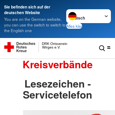
Sie befinden sich auf der
Sprache wechseln zu
deutschen Website
You are on the German website,
you can use the switch to switch to
Alles klar
the English one
DRK Ortsverein
Wirges e.V.
Kreisverbände
Lesezeichen -
Servicetelefon