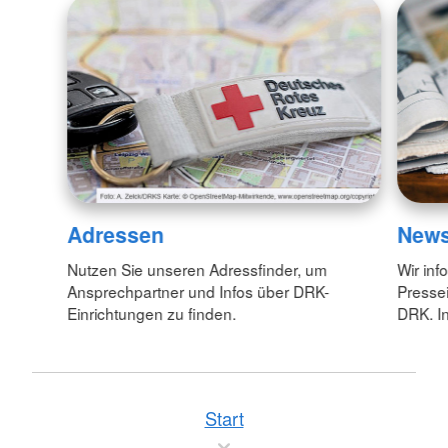
Adressen
New
Nutzen Sie unseren Adressfinder, um
Wir inf
Ansprechpartner und Infos über DRK-
Pressei
Einrichtungen zu finden.
DRK. In
Start