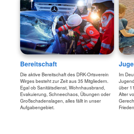
Bereitschaft
Juge
Die aktive Bereitschaft des DRK-Ortsverein
Im Deu
Wirges besteht zur Zeit aus 35 Mitgliedern.
Jugend
Egal ob Sanitätsdienst, Wohnhausbrand,
über 1
Evakuierung, Schneechaos, Übungen oder
Alter v
Großschadenslagen, alles fällt in unser
Gerecht
Aufgabengebiet.
Friede